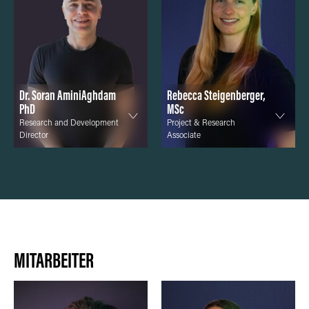
Dr. Soran AminiAghdam
Rebecca Steigenberger,
PhD
MSc
Research and Development
Project & Research
Director
Associate
MITARBEITER